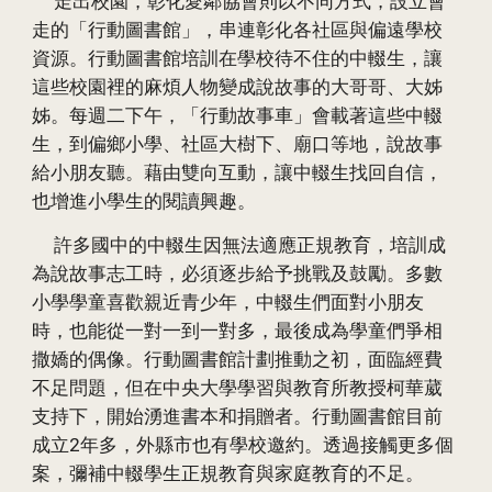
走出校園，
彰化愛鄰協會
則以不同方式，設立會
走的「行動圖書館」，串連彰化各社區與偏遠學校
資源。行動圖書館培訓在學校待不住的中輟生，讓
這些校園裡的麻煩人物變成說故事的大哥哥、大姊
姊。每週二下午，「行動故事車」會載著這些中輟
生，到偏鄉小學、社區大樹下、廟口等地，說故事
給小朋友聽。藉由雙向互動，讓中輟生找回自信，
也增進小學生的閱讀興趣。
許多國中的中輟生因無法適應正規教育，培訓成
為說故事志工時，必須逐步給予挑戰及鼓勵。多數
小學學童喜歡親近青少年，中輟生們面對小朋友
時，也能從一對一到一對多，最後成為學童們爭相
撒嬌的偶像。行動圖書館計劃推動之初，面臨經費
不足問題，但在中央大學學習與教育所教授柯華葳
支持下，開始湧進書本和捐贈者。行動圖書館目前
成立2年多，外縣市也有學校邀約。透過接觸更多個
案，彌補中輟學生正規教育與家庭教育的不足。